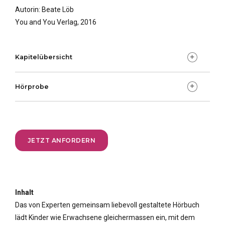
Autorin: Beate Löb
You and You Verlag, 2016
Kapitelübersicht
Hörprobe
Vivaldis Kindheit
Vivaldi entdeckt den Frühling
Vivaldi genießt den Sommer
Vivaldi hört vom Herbst
JETZT ANFORDERN
Vivaldi fürchtet sich vor dem Winter
Vivaldi beobachtet den Winter
Vivaldi träumt vom Frühling
Vivaldi ist wieder Zuhause
Inhalt
Das von Experten gemeinsam liebevoll gestaltete Hörbuch
lädt Kinder wie Erwachsene gleichermassen ein, mit dem