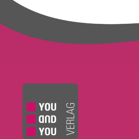
5. Phase: Reflexion und Evaluation
Abschluss
Wie der Coachingprozess verläuft