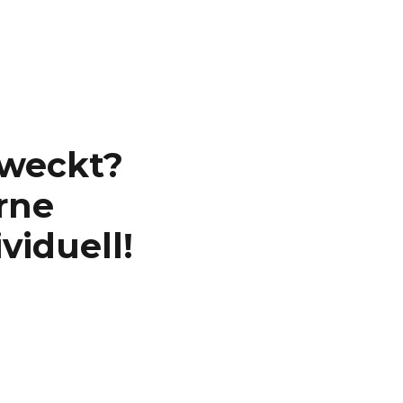
eweckt?
rne
viduell!
n Alltag entwickeln