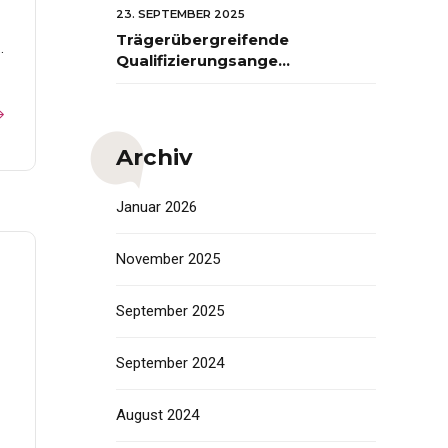
FORUM auf dem
23. SEPTEMBER 2025
Bildungscampus
Trägerübergreifende
.
Heilbronn
Qualifizierungsangebote
2026 zum Early
Excellence-Ansatz
Archiv
Januar 2026
November 2025
September 2025
September 2024
August 2024