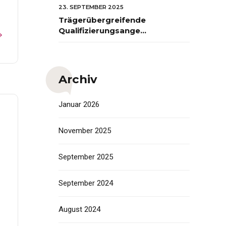
FORUM auf dem
23. SEPTEMBER 2025
Bildungscampus
Trägerübergreifende
Heilbronn
Qualifizierungsangebote
2026 zum Early
Excellence-Ansatz
Archiv
Januar 2026
November 2025
September 2025
September 2024
August 2024