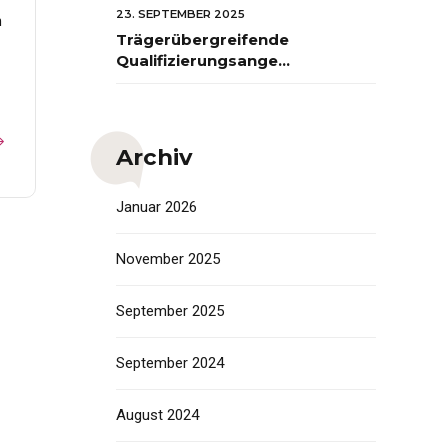
FORUM auf dem
23. SEPTEMBER 2025
n
Bildungscampus
Trägerübergreifende
Heilbronn
Qualifizierungsangebote
2026 zum Early
Excellence-Ansatz
Archiv
Januar 2026
November 2025
September 2025
September 2024
August 2024